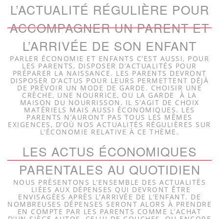
L’ACTUALITÉ RÉGULIÈRE POUR
ACCOMPAGNER UN PARENT ET
L’ARRIVÉE DE SON ENFANT
PARLER ÉCONOMIE ET ENFANTS C’EST AUSSI, POUR
LES PARENTS, DISPOSER D’ACTUALITÉS POUR
PRÉPARER LA NAISSANCE. LES PARENTS DEVRONT
DISPOSER D’ACTUS POUR LEURS PERMETTENT DÉJÀ
DE PRÉVOIR UN MODE DE GARDE. CHOISIR UNE
CRÈCHE, UNE NOURRICE, OU LA GARDE À LA
MAISON DU NOURRISSON, IL S’AGIT DE CHOIX
MATÉRIELS MAIS AUSSI ÉCONOMIQUES. LES
PARENTS N’AURONT PAS TOUS LES MÊMES
EXIGENCES, D’OÙ NOS ACTUALITÉS RÉGULIÈRES SUR
L’ÉCONOMIE RELATIVE À CE THÈME.
LES ACTUS ÉCONOMIQUES
PARENTALES AU QUOTIDIEN
NOUS PRÉSENTONS L’ENSEMBLE DES ACTUALITÉS
LIÉES AUX DÉPENSES QUI DEVRONT ÊTRE
ENVISAGÉES APRÈS L’ARRIVÉE DE L’ENFANT. DE
NOMBREUSES DÉPENSES SERONT ALORS À PRENDRE
EN COMPTE PAR LES PARENTS COMME L’ACHAT
D’UN SIÈGE AUTOS, CELUI DE COUCHES, OU ENCORE