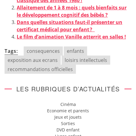
classique des années 1980 !
Allaitement de 1 à 8 mois : quels bienfaits sur
le développement cognitif des bébés ?
Dans quelles situations faut-il présenter un
certificat médical pour enfant ?
Le film d’animation Vanille atterrit en salles !
Tags:
consequences
enfants
exposition aux ecrans
loisirs intellectuels
recommandations officielles
LES RUBRIQUES D’ACTUALITÉS
Cinéma
Economie et parents
Jeux et jouets
Sorties
DVD enfant