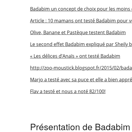
Badabim un concept de choix pour les moins 
Article : 10 mamans ont testé Badabim pour v
Olive, Banane et Pastèque testent Badabim
Le second effet Badabim expliqué par Sheily b
« Les délices d’Anaïs » ont testé Badabim
http://zoo-moustick.blogspot.fr/2015/02/bada
Marjo a testé avec sa puce et elle a bien appré
Flav a testé et nous a noté 82/100!
Présentation de Badabim l’