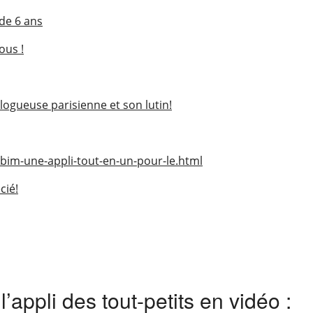
de 6 ans
ous !
logueuse parisienne et son lutin!
bim-une-appli-tout-en-un-pour-le.html
cié!
appli des tout-petits en vidéo :