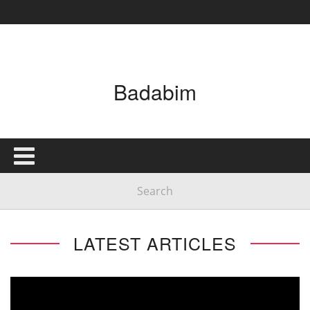
Main Menu
Badabim
ACCUEIL
QUI SOMMES-NOUS
BADABIM EN IMAGES
FAQ
GOODIES
PRESSE
LATEST ARTICLES
ACTUALITÉS