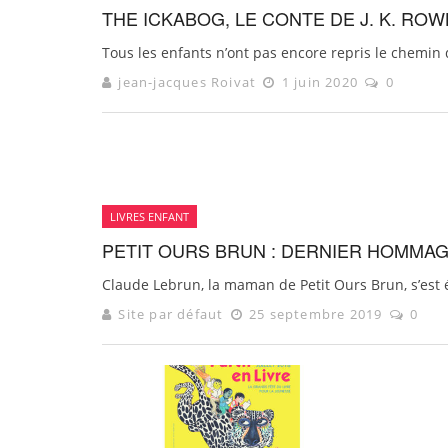
THE ICKABOG, LE CONTE DE J. K. RO
Tous les enfants n’ont pas encore repris le chemin de 
jean-jacques Roivat
1 juin 2020
0
LIVRES ENFANT
PETIT OURS BRUN : DERNIER HOMMA
Claude Lebrun, la maman de Petit Ours Brun, s’est ét
Site par défaut
25 septembre 2019
0