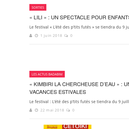
SORTIES
« LILI » : UN SPECTACLE POUR ENFANT
Le festival « L’été des p’tits futés » se tiendra du 9 
1 juin 2018
0
LES ACTUS BADABIM
« KIMBIRI LA CHERCHEUSE D’EAU » :
VACANCES ESTIVALES
Le festival : L’été des p’tits futés se tiendra du 9 jui
22 mai 2018
0