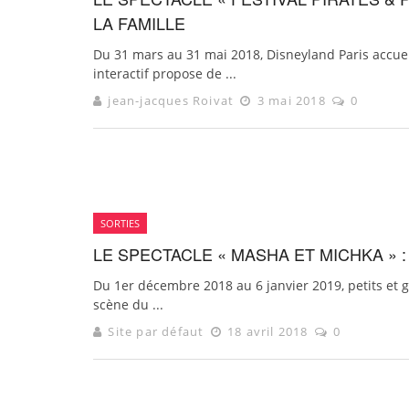
LA FAMILLE
Du 31 mars au 31 mai 2018, Disneyland Paris accueill
interactif propose de ...
jean-jacques Roivat
3 mai 2018
0
SORTIES
LE SPECTACLE « MASHA ET MICHKA » 
Du 1er décembre 2018 au 6 janvier 2019, petits et 
scène du ...
Site par défaut
18 avril 2018
0