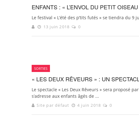
ENFANTS : « L’ENVOL DU PETIT OISEA
Le festival « L’été des p’tits futés » se tiendra du 9
13 juin 2018
0
SORTIES
« LES DEUX RÊVEURS » : UN SPECTA
Le spectacle « Les Deux Rêveurs » sera proposé par
s’adresse aux enfants âgés de ...
Site par défaut
4 juin 2018
0