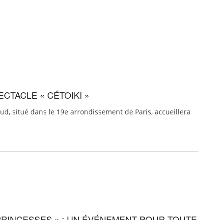
CTACLE « CÉTOIKI »
aud, situé dans le 19e arrondissement de Paris, accueillera
 PRINCESSES » : UN ÉVÉNEMENT POUR TOUTE