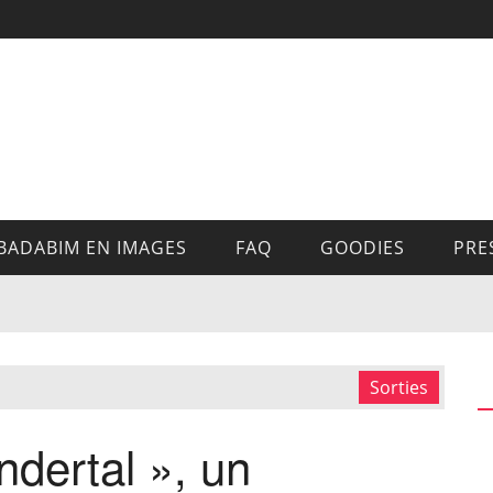
BADABIM EN IMAGES
FAQ
GOODIES
PRE
Sorties
ndertal », un