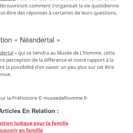
s découvriront comment s’organisait la vie quotidienne
t-être des réponses à certaines de leurs questions,
ition « Néandertal »
dertal
» qui se tiendra au Musée de L’Homme, cette
tre perception de la différence et notre rapport à la
nt la possibilité d’en savoir un peu plus sur cet être
nnue.
n sur la Préhistoire © museedelhomme.fr
Articles En Relation :
osition ludique pour la famille
couvrir en famille