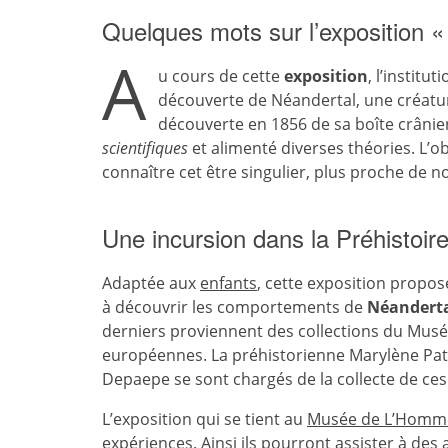
Quelques mots sur l’exposition «
A
u cours de cette
exposition
, l’institu
découverte de Néandertal, une créatu
découverte en 1856 de sa boîte crâni
scientifiques
et alimenté diverses théories. L’ob
connaître cet être singulier, plus proche de n
Une incursion dans la Préhistoir
Adaptée aux
enfants
, cette exposition propose
à découvrir les comportements de
Néandert
derniers proviennent des collections du Muséu
européennes. La préhistorienne Marylène Pato
Depaepe se sont chargés de la collecte de ce
L’exposition qui se tient au
Musée de L’Homm
expériences. Ainsi ils pourront assister à des