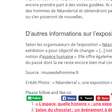
encore prendre part à des visites guidées. Il
des hommes de Néandertal et obtiendront peu
ou s’en poseront de nouvelles.
D’autres informations sur l’expos
Selon les organisateurs de l’exposition «
Néan
exhibition a pour objectif de changer « […] no
notion d’
espèce humaine
». Elle offre égaleme
du passé dont la vie reste encore bien mal co
Source : museedelhomme.fr
Crédit Photo : « Néandertal », une expositio
Please follow and like us:
« L’espace, quelle histoire » : une exp
Salon du chocolat : un événement à dé