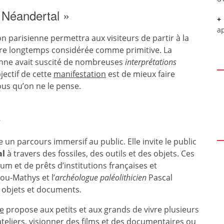
 Néandertal »
a
tion parisienne permettra aux visiteurs de partir à la
re longtemps considérée comme primitive. La
enne avait suscité de nombreuses
interprétations
jectif de cette
manifestation
est de mieux faire
ous qu’on ne le pense.
e
 un parcours immersif au public. Elle invite le public
al
à travers des fossiles, des outils et des objets. Ces
m et de prêts d’institutions françaises et
u-Mathys et l’
archéologue paléolithicien
Pascal
s objets et documents.
e
propose aux petits et aux grands de vivre plusieurs
ateliers
, visionner des films et des documentaires ou