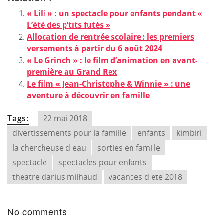
« Lili » : un spectacle pour enfants pendant «
L’été des p’tits futés »
Allocation de rentrée scolaire : les premiers
versements à partir du 6 août 2024
« Le Grinch » : le film d’animation en avant-
première au Grand Rex
Le film « Jean-Christophe & Winnie » : une
aventure à découvrir en famille
Tags:
22 mai 2018
divertissements pour la famille
enfants
kimbiri
la chercheuse d eau
sorties en famille
spectacle
spectacles pour enfants
theatre darius milhaud
vacances d ete 2018
No comments