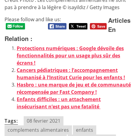
Credit Photo : Les compléments alimentaires ne sont
pas à prendre à la légère © isayildiz / Getty Images
Articles
Please follow and like us:
En
Relation :
Protections numériques : Google dévoile des
fonctionnalités pour un usage plus sûr des
écrans !
Cancers pédiatriques : l’accompagnement
humanisé à l’Institut Curie pour les enfants !
Hasbro : une marque de jeu et de communauté
récompensée par Fast Company !
Enfants difficiles : un attachement
insécurisant n’est pas une fatalité
Tags:
08 fevrier 2021
complements alimentaires
enfants