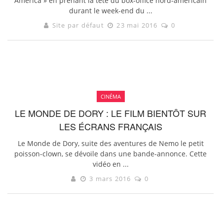
America » en prenant la tête du box-office nord-américain
durant le week-end du ...
Site par défaut
23 mai 2016
0
CINÉMA
LE MONDE DE DORY : LE FILM BIENTÔT SUR
LES ÉCRANS FRANÇAIS
Le Monde de Dory, suite des aventures de Nemo le petit
poisson-clown, se dévoile dans une bande-annonce. Cette
vidéo en ...
3 mars 2016
0