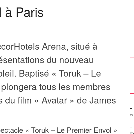
l à Paris
ccorHotels Arena, situé à
présentations du nouveau
leil. Baptisé « Toruk – Le
 plongera tous les membres
rs du film « Avatar » de James
é
pectacle « Toruk – Le Premier Envol »
d