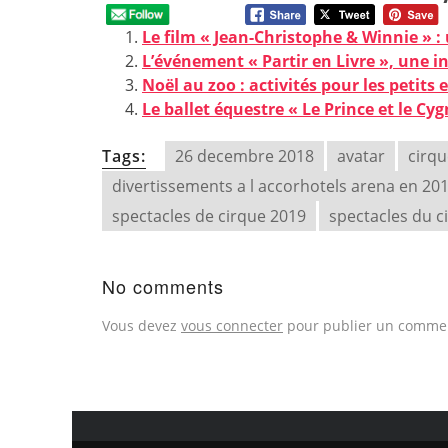
Le film « Jean-Christophe & Winnie » :
L’événement « Partir en Livre », une in
Noël au zoo : activités pour les petits 
Le ballet équestre « Le Prince et le Cy
Tags:
26 decembre 2018
avatar
cirqu
divertissements a l accorhotels arena en 20
spectacles de cirque 2019
spectacles du ci
No comments
Vous devez
vous connecter
pour publier un commen