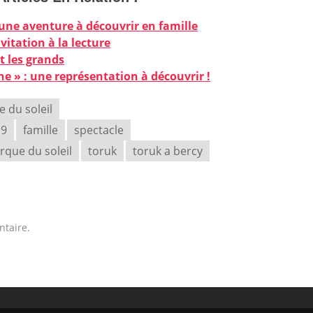
 une aventure à découvrir en famille
vitation à la lecture
et les grands
gne » : une représentation à découvrir !
e du soleil
19
famille
spectacle
rque du soleil
toruk
toruk a bercy
taire.