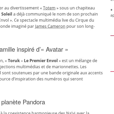
ster au divertissement «
Totem
» sous un chapiteau
 Soleil
a déjà communiqué le nom de son prochain
a
 Envol ». Ce spectacle multimédia live du Cirque du
 monde imaginé par
James Cameron
pour son long-
amille inspiré d’« Avatar »
on, «
Toruk – Le Premier Envol
» est un mélange de
ojections multimédias et de marionnettes. Les
l sont soutenues par une bande originale aux accents
source d’inspiration des numéros qui seront
 planète Pandora
à la coexistence harmonieuse des Na’vi avec la