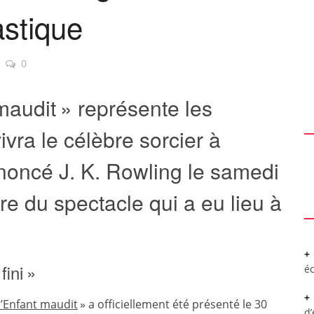
astique
0
 maudit » représente les
vra le célèbre sorcier à
nnoncé J. K. Rowling le samedi
ère du spectacle qui a eu lieu à
fini »
é
l’Enfant maudit
» a officiellement été présenté le 30
d