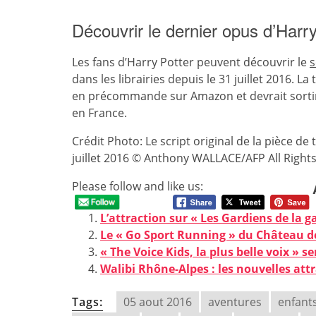
Découvrir le dernier opus d’Harry
Les fans d’Harry Potter peuvent découvrir le
s
dans les librairies depuis le 31 juillet 2016. La
en précommande sur Amazon et devrait sortir 
en France.
Crédit Photo: Le script original de la pièce de 
juillet 2016 © Anthony WALLACE/AFP All Right
Please follow and like us:
L’attraction sur « Les Gardiens de la g
Le « Go Sport Running » du Château de 
« The Voice Kids, la plus belle voix » s
Walibi Rhône-Alpes : les nouvelles att
Tags:
05 aout 2016
aventures
enfant