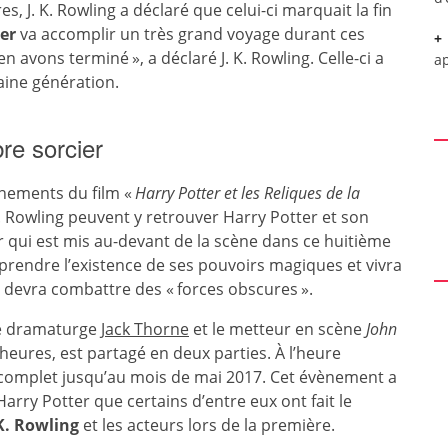
s, J. K. Rowling a déclaré que celui-ci marquait la fin
er
va accomplir un très grand voyage durant ces
 avons terminé », a déclaré J. K. Rowling. Celle-ci a
a
haine génération.
re sorcier
ènements du film «
Harry Potter et les Reliques de la
K. Rowling peuvent y retrouver Harry Potter et son
ier qui est mis au-devant de la scène dans ce huitième
prendre l’existence de ses pouvoirs magiques et vivra
 devra combattre des « forces obscures ».
 le dramaturge
Jack Thorne
et le metteur en scène
John
 heures, est partagé en deux parties. À l’heure
t complet jusqu’au mois de mai 2017. Cet évènement a
rry Potter que certains d’entre eux ont fait le
 K. Rowling
et les acteurs lors de la première.