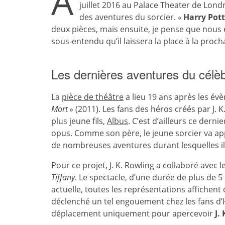
A
juillet 2016 au Palace Theater de Londre
des aventures du sorcier. «
Harry Pott
deux pièces, mais ensuite, je pense que nous en
sous-entendu qu’il laissera la place à la proc
Les dernières aventures du célèb
La
pièce de théâtre
a lieu 19 ans après les év
Mort
» (2011). Les fans des héros créés par J. 
plus jeune fils,
Albus
. C’est d’ailleurs ce dern
opus. Comme son père, le jeune sorcier va ap
de nombreuses aventures durant lesquelles il
Pour ce projet, J. K. Rowling a collaboré avec
Tiffany
. Le spectacle, d’une durée de plus de 5
actuelle, toutes les représentations affichen
déclenché un tel engouement chez les fans d’Ha
déplacement uniquement pour apercevoir
J.