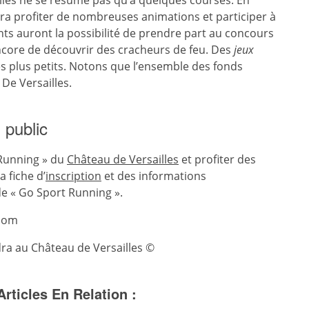
lles ne se résume pas qu’à quelques courses. En
rra profiter de nombreuses animations et participer à
nts auront la possibilité de prendre part au concours
core de découvrir des cracheurs de feu. Des
jeux
 plus petits. Notons que l’ensemble des fonds
 De Versailles.
 public
 Running » du
Château de Versailles
et profiter des
 fiche d’
inscription
et des informations
de « Go Sport Running ».
.com
dra au Château de Versailles ©
Articles En Relation :