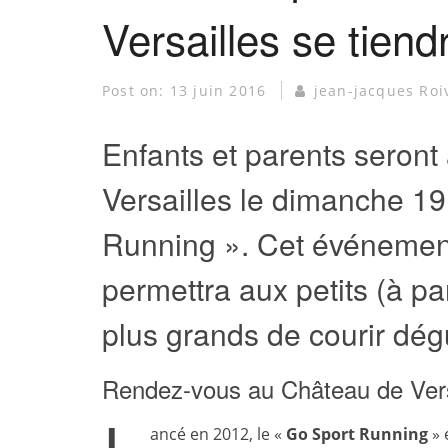
Versailles se tiend
Post on:
13 juin 2016
jean-jacques Roi
Enfants et parents seron
Versailles le dimanche 19
Running ». Cet événement
permettra aux petits (à pa
plus grands de courir dég
Rendez-vous au Château de Vers
ancé en 2012, le «
Go Sport Running
» 