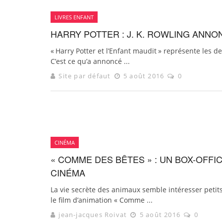
LIVRES ENFANT
HARRY POTTER : J. K. ROWLING ANNO
« Harry Potter et l’Enfant maudit » représente les d
C’est ce qu’a annoncé ...
Site par défaut
5 août 2016
0
CINÉMA
« COMME DES BÊTES » : UN BOX-OFFI
CINÉMA
La vie secrète des animaux semble intéresser petit
le film d’animation « Comme ...
jean-jacques Roivat
5 août 2016
0