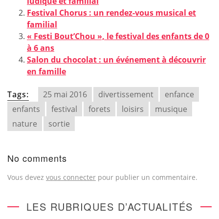
ludique et familial
Festival Chorus : un rendez-vous musical et
familial
« Festi Bout’Chou », le festival des enfants de 0
à 6 ans
Salon du chocolat : un événement à découvrir
en famille
Tags:
25 mai 2016
divertissement
enfance
enfants
festival
forets
loisirs
musique
nature
sortie
No comments
Vous devez
vous connecter
pour publier un commentaire.
LES RUBRIQUES D’ACTUALITÉS