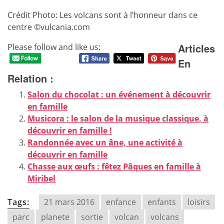
Crédit Photo: Les volcans sont à l’honneur dans ce
centre ©vulcania.com
Articles
Please follow and like us:
En
Relation :
Salon du chocolat : un événement à découvrir
en famille
Musicora : le salon de la musique classique, à
découvrir en famille !
Randonnée avec un âne, une activité à
découvrir en famille
Chasse aux œufs : fêtez Pâques en famille à
Miribel
Tags:
21 mars 2016
enfance
enfants
loisirs
parc
planete
sortie
volcan
volcans