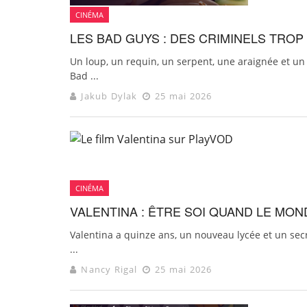
CINÉMA
LES BAD GUYS : DES CRIMINELS TRO
Un loup, un requin, un serpent, une araignée et un 
Bad ...
Jakub Dylak
25 mai 2026
CINÉMA
VALENTINA : ÊTRE SOI QUAND LE MON
Valentina a quinze ans, un nouveau lycée et un secre
...
Nancy Rigal
25 mai 2026