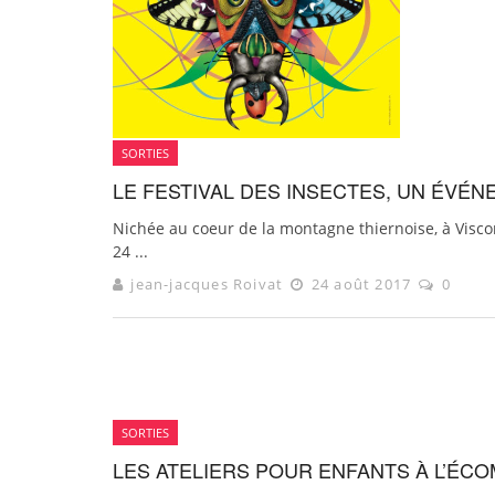
SORTIES
LE FESTIVAL DES INSECTES, UN ÉVÉN
Nichée au coeur de la montagne thiernoise, à Viscomt
24 ...
jean-jacques Roivat
24 août 2017
0
SORTIES
LES ATELIERS POUR ENFANTS À L’ÉC