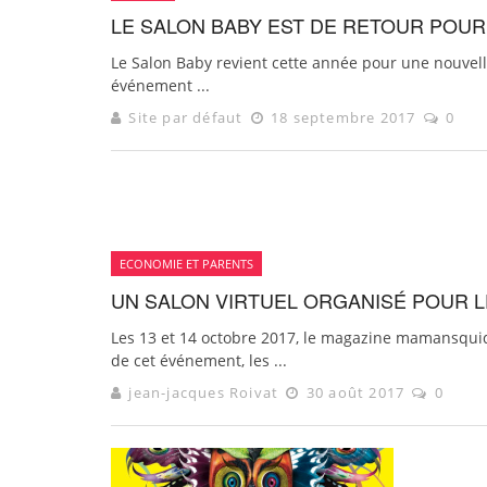
LE SALON BABY EST DE RETOUR POUR
Le Salon Baby revient cette année pour une nouvelle
événement ...
Site par défaut
18 septembre 2017
0
ECONOMIE ET PARENTS
UN SALON VIRTUEL ORGANISÉ POUR L
Les 13 et 14 octobre 2017, le magazine mamansquid
de cet événement, les ...
jean-jacques Roivat
30 août 2017
0