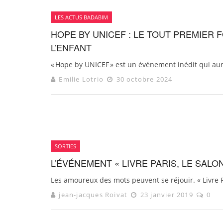
LES ACTUS BADABIM
HOPE BY UNICEF : LE TOUT PREMIER
L’ENFANT
« Hope by UNICEF » est un événement inédit qui aura
Emilie Lotrio
30 octobre 2024
SORTIES
L’ÉVÉNEMENT « LIVRE PARIS, LE SALO
Les amoureux des mots peuvent se réjouir. « Livre Pa
jean-jacques Roivat
23 janvier 2019
0