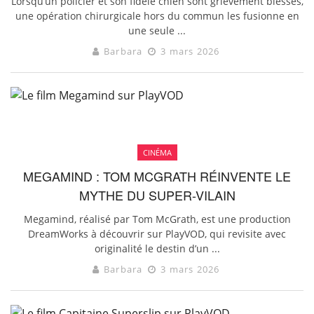
Lorsqu’un policier et son fidèle chien sont grièvement blessés,
une opération chirurgicale hors du commun les fusionne en
une seule ...
Barbara
3 mars 2026
CINÉMA
MEGAMIND : TOM MCGRATH RÉINVENTE LE
MYTHE DU SUPER-VILAIN
Megamind, réalisé par Tom McGrath, est une production
DreamWorks à découvrir sur PlayVOD, qui revisite avec
originalité le destin d’un ...
Barbara
3 mars 2026