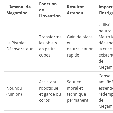
Fonction
L’Arsenal de
Résultat
Impact
de
Megamind
Attendu
l’intri
l’Invention
Utilisé
neutral
Transforme
Gain de place
Metro 
Le Pistolet
les objets
et
déclen
Déshydrateur
en petits
neutralisation
la crise
cubes
rapide
existent
de
Megami
Conseil
Assistant
Soutien
ami fidè
Nounou
robotique
moral et
essentie
(Minion)
et garde du
technique
rédemp
corps
permanent
de
Megami