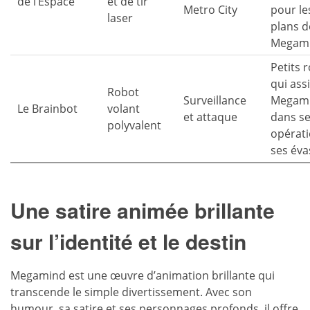
de l’Espace
et de tir
Metro City
pour le
laser
plans d
Megami
Petits 
qui ass
Robot
Surveillance
Megam
Le Brainbot
volant
et attaque
dans s
polyvalent
opérati
ses éva
Une satire animée brillante
sur l’identité et le destin
Megamind est une œuvre d’animation brillante qui
transcende le simple divertissement. Avec son
humour, sa satire et ses personnages profonds, il offre