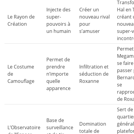
Transf
Injecte des
Créer un
Hal en 
Le Rayon de
super-
nouveau rival
créant 
Création
pouvoirs à
pour
nouvea
un humain
s’amuser
super-v
incontr
Permet
Megami
Permet de
se faire
Le Costume
prendre
Infiltration et
passer
de
n’importe
séduction de
Bernard
Camouflage
quelle
Roxanne
se
apparence
rappro
de Rox
Sert de
quartie
Base de
Domination
général
L’Observatoire
surveillance
totale de
platef