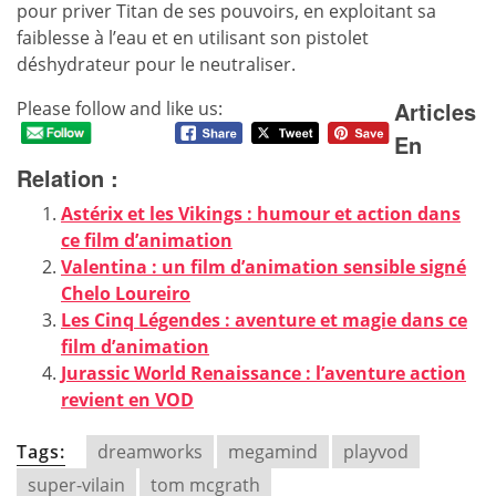
pour priver Titan de ses pouvoirs, en exploitant sa
faiblesse à l’eau et en utilisant son pistolet
déshydrateur pour le neutraliser.
Articles
Please follow and like us:
En
Relation :
Astérix et les Vikings : humour et action dans
ce film d’animation
Valentina : un film d’animation sensible signé
Chelo Loureiro
Les Cinq Légendes : aventure et magie dans ce
film d’animation
Jurassic World Renaissance : l’aventure action
revient en VOD
Tags:
dreamworks
megamind
playvod
super-vilain
tom mcgrath