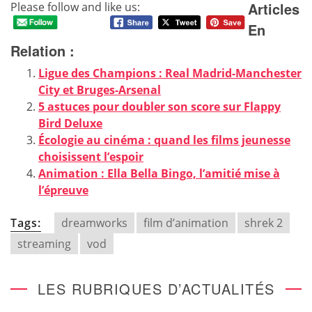
Articles
Please follow and like us:
En
Relation :
Ligue des Champions : Real Madrid-Manchester
City et Bruges-Arsenal
5 astuces pour doubler son score sur Flappy
Bird Deluxe
Écologie au cinéma : quand les films jeunesse
choisissent l’espoir
Animation : Ella Bella Bingo, l’amitié mise à
l’épreuve
Tags:
dreamworks
film d’animation
shrek 2
streaming
vod
LES RUBRIQUES D’ACTUALITÉS