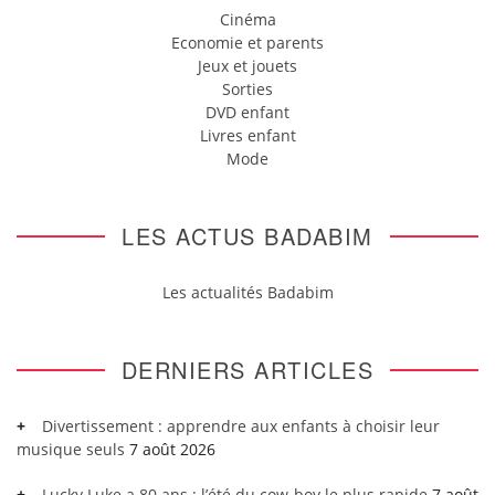
Cinéma
Economie et parents
Jeux et jouets
Sorties
DVD enfant
Livres enfant
Mode
LES ACTUS BADABIM
Les actualités Badabim
DERNIERS ARTICLES
Divertissement : apprendre aux enfants à choisir leur
musique seuls
7 août 2026
Lucky Luke a 80 ans : l’été du cow-boy le plus rapide
7 août