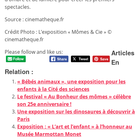
spectacles.
Source : cinematheque.fr
Crédit Photo : L’exposition « Mômes & Cie » ©
cinematheque.fr
Articles
Please follow and like us:
En
Relation :
« Bébés animaux », une exposition pour les
enfants à la Cité des sciences
Le festival « Au Bonheur des mômes » célèbre
son 25e anniversaire !
Une exposition sur les dinosaures à découvrir à
Paris
Exposition : « L’art et l’enfant » à l’honneur au
Musée Marmottan Monet