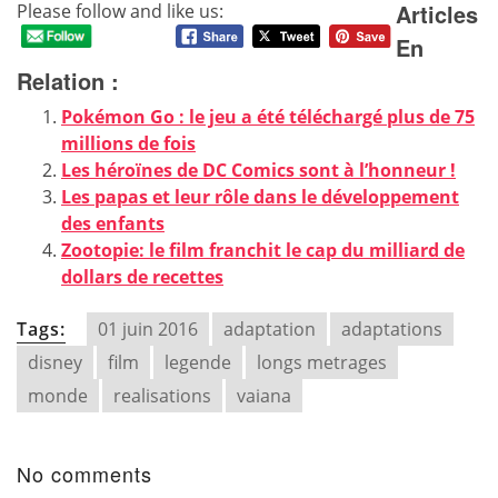
Articles
Please follow and like us:
En
Relation :
Pokémon Go : le jeu a été téléchargé plus de 75
millions de fois
Les héroïnes de DC Comics sont à l’honneur !
Les papas et leur rôle dans le développement
des enfants
Zootopie: le film franchit le cap du milliard de
dollars de recettes
Tags:
01 juin 2016
adaptation
adaptations
disney
film
legende
longs metrages
monde
realisations
vaiana
No comments