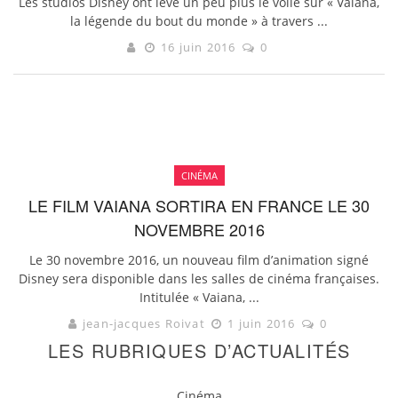
Les studios Disney ont levé un peu plus le voile sur « Vaiana,
la légende du bout du monde » à travers ...
16 juin 2016
0
CINÉMA
LE FILM VAIANA SORTIRA EN FRANCE LE 30
NOVEMBRE 2016
Le 30 novembre 2016, un nouveau film d’animation signé
Disney sera disponible dans les salles de cinéma françaises.
Intitulée « Vaiana, ...
jean-jacques Roivat
1 juin 2016
0
LES RUBRIQUES D’ACTUALITÉS
Cinéma