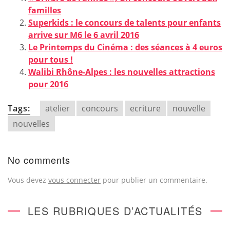
familles
Superkids : le concours de talents pour enfants
arrive sur M6 le 6 avril 2016
Le Printemps du Cinéma : des séances à 4 euros
pour tous !
Walibi Rhône-Alpes : les nouvelles attractions
pour 2016
Tags:
atelier
concours
ecriture
nouvelle
nouvelles
No comments
Vous devez
vous connecter
pour publier un commentaire.
LES RUBRIQUES D’ACTUALITÉS