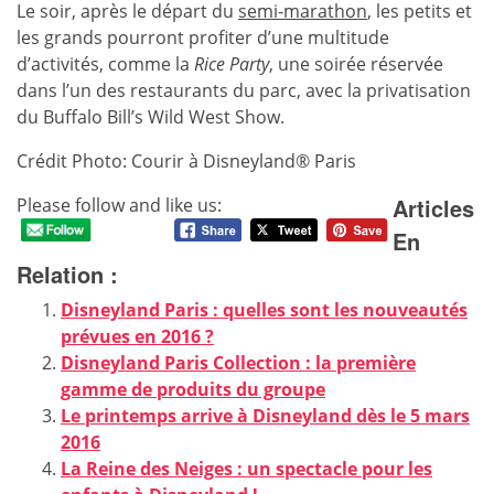
Le soir, après le départ du
semi-marathon
, les petits et
les grands pourront profiter d’une multitude
d’activités, comme la
Rice Party
, une soirée réservée
dans l’un des restaurants du parc, avec la privatisation
du Buffalo Bill’s Wild West Show.
Crédit Photo: Courir à Disneyland® Paris
Articles
Please follow and like us:
En
Relation :
Disneyland Paris : quelles sont les nouveautés
prévues en 2016 ?
Disneyland Paris Collection : la première
gamme de produits du groupe
Le printemps arrive à Disneyland dès le 5 mars
2016
La Reine des Neiges : un spectacle pour les