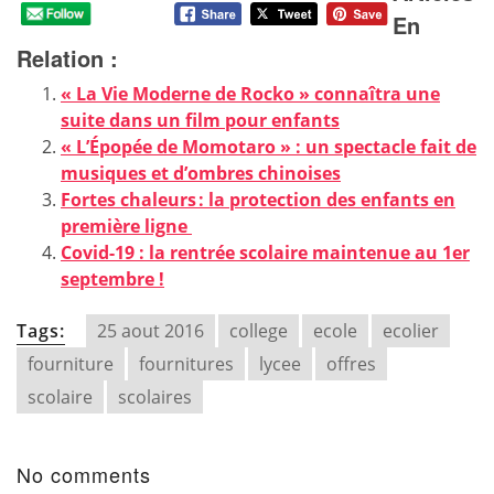
En
Relation :
« La Vie Moderne de Rocko » connaîtra une
suite dans un film pour enfants
« L’Épopée de Momotaro » : un spectacle fait de
musiques et d’ombres chinoises
Fortes chaleurs : la protection des enfants en
première ligne
Covid-19 : la rentrée scolaire maintenue au 1er
septembre !
Tags:
25 aout 2016
college
ecole
ecolier
fourniture
fournitures
lycee
offres
scolaire
scolaires
No comments