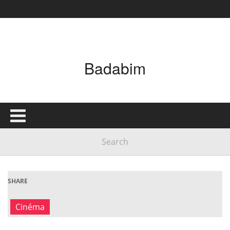
Main Menu
Badabim
ACCUEIL
QUI SOMMES-NOUS
BADABIM EN IMAGES
FAQ
GOODIES
PRESSE
SHARE
ACTUALITÉS
Cinéma