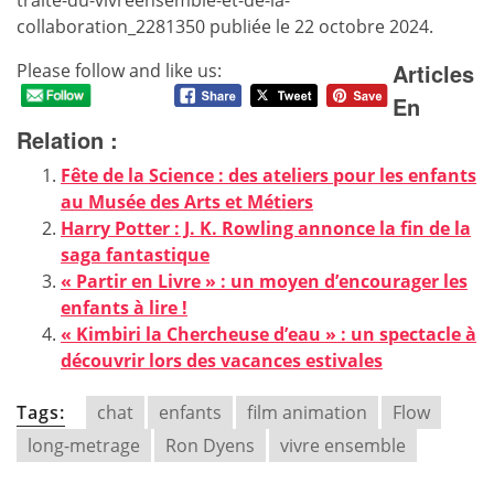
traite-du-vivreensemble-et-de-la-
collaboration_2281350 publiée le 22 octobre 2024.
Articles
Please follow and like us:
En
Relation :
Fête de la Science : des ateliers pour les enfants
au Musée des Arts et Métiers
Harry Potter : J. K. Rowling annonce la fin de la
saga fantastique
« Partir en Livre » : un moyen d’encourager les
enfants à lire !
« Kimbiri la Chercheuse d’eau » : un spectacle à
découvrir lors des vacances estivales
Tags:
chat
enfants
film animation
Flow
long-metrage
Ron Dyens
vivre ensemble