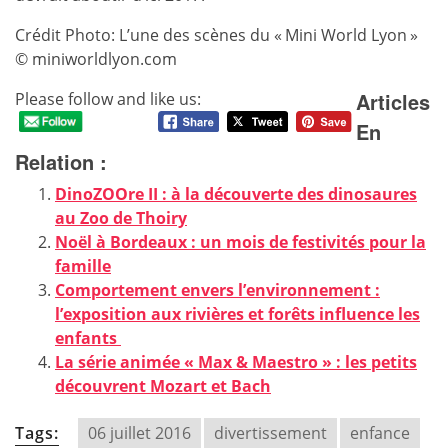
Crédit Photo: L’une des scènes du « Mini World Lyon »
© miniworldlyon.com
Articles
Please follow and like us:
En
Relation :
DinoZOOre II : à la découverte des dinosaures
au Zoo de Thoiry
Noël à Bordeaux : un mois de festivités pour la
famille
Comportement envers l’environnement :
l’exposition aux rivières et forêts influence les
enfants
La série animée « Max & Maestro » : les petits
découvrent Mozart et Bach
Tags:
06 juillet 2016
divertissement
enfance