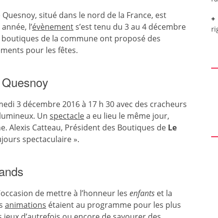
 Quesnoy, situé dans le nord de la France, est
 année, l’
évènement
s’est tenu du 3 au 4 décembre
ri
s boutiques de la commune ont proposé des
ments pour les fêtes.
e Quesnoy
samedi 3 décembre 2016 à 17 h 30 avec des cracheurs
 lumineux. Un
spectacle
a eu lieu le même jour,
e. Alexis Catteau, Président des Boutiques de
Le
jours spectaculaire ».
rands
’occasion de mettre à l’honneur les
enfants
et la
es
animations
étaient au programme pour les plus
es jeux d’autrefois ou encore de savourer des