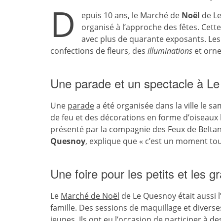
D
epuis 10 ans, le Marché de
Noël
de Le
organisé à l’approche des fêtes. Cette
avec plus de quarante exposants. Le
confections de fleurs, des
illuminations
et orne
Une parade et un spectacle à L
Une
parade
a été organisée dans la ville le 
de feu et des décorations en forme d’oiseaux
présenté par la compagnie des Feux de Beltan
Quesnoy
, explique que « c’est un moment tou
Une foire pour les petits et les g
Le
Marché de Noël
de Le Quesnoy était aussi l
famille. Des sessions de maquillage et divers
jeunes. Ils ont eu l’occasion de participer à d