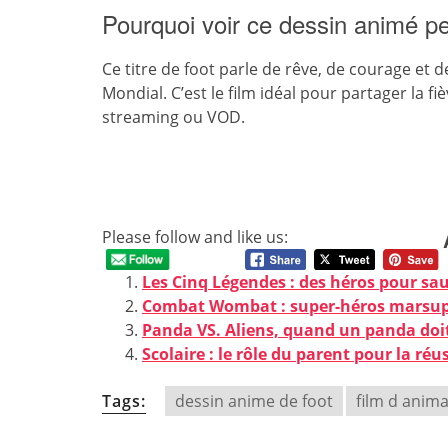
Pourquoi voir ce dessin animé 
Ce titre de foot parle de rêve, de courage et d
Mondial. C’est le film idéal pour partager la 
streaming ou VOD.
Please follow and like us:
Les Cinq Légendes : des héros pour sau
Combat Wombat : super-héros marsupi
Panda VS. Aliens, quand un panda doi
Scolaire : le rôle du parent pour la réu
Tags:
dessin anime de foot
film d anim