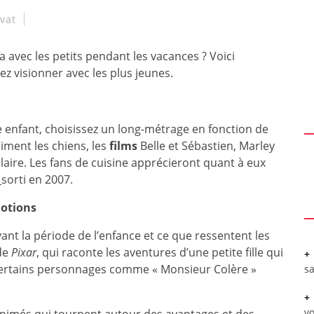
vat
 avec les petits pendant les vacances ? Voici
z visionner avec les plus jeunes.
tre enfant, choisissez un long-métrage en fonction de
iment les chiens, les
films
Belle et Sébastien, Marley
aire. Les fans de cuisine apprécieront quant à eux
y
sorti en 2007.
motions
ant la période de l’enfance et ce que ressentent les
 de
Pixar
, qui raconte les aventures d’une petite fille qui
certains personnages comme « Monsieur Colère »
sa
vo