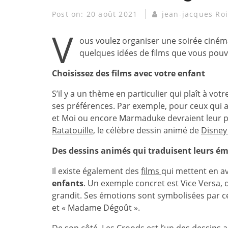
Post on:
20 août 2021
jean-jacques Roi
V
ous voulez organiser une soirée cinéma
quelques idées de films que vous pouve
Choisissez des films avec votre enfant
S’il y a un thème en particulier qui plaît à vo
ses préférences. Par exemple, pour ceux qui a
et Moi ou encore Marmaduke devraient leur pl
Ratatouille
, le célèbre dessin animé de
Disne
Des dessins animés qui traduisent leurs é
Il existe également des
films
qui mettent en av
enfants
. Un exemple concret est Vice Versa,
grandit. Ses émotions sont symbolisées par 
et « Madame Dégoût ».