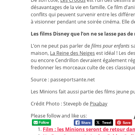
De son côté,
Les Croods
est l’un des dessins 
désavantages de la vie en famille. Ce film d’a
conflits qui peuvent survenir entre les diffé
à visionner pendant une soirée cinéma. Elle de
Les films Disney que l’on ne se lasse pas de
L’on ne peut pas parler de
films pour enfants
sa
maison,
La Reine des Neiges
est idéal ! Les d
ou encore Cendrillon devraient également rég
fredonner les morceaux culte de ces classiques
Source : passeportsante.net
Les Minions fait aussi partie des films jeune p
Crédit Photo : Stevepb de
Pixabay
Please follow and like us:
Film : les Minions seront de retour d