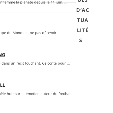
lamme la planète depuis le 11 juin. ...
D’AC
TUA
LITÉ
upe du Monde et ne pas décevoir ...
S
ING
 dans un récit touchant. Ce conte pour ...
LL
mêle humour et émotion autour du football ...