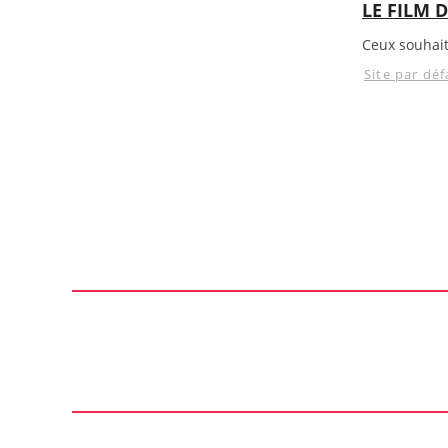
LE FILM 
Ceux souhait
Site par déf