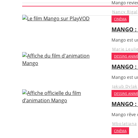
Mango revien
Nancy Rigal
CINÉMA
MANGO : 
Mango est un
Marie Leuli
DESSINS ANIM
MANGO : 
Mango est un
Jakub Dylak
DESSINS ANIM
MANGO : 
Mango rêve d
Mbolatiana
CINÉMA