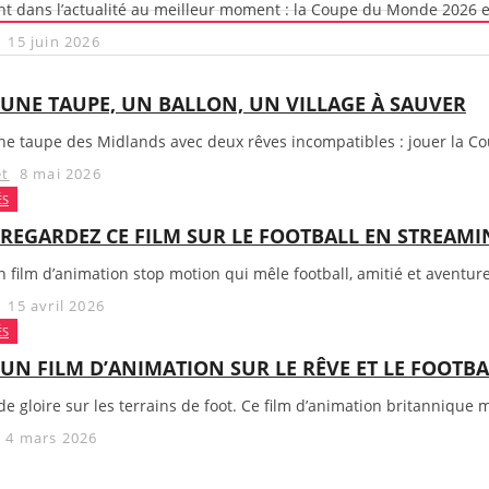
t dans l’actualité au meilleur moment : la Coupe du Monde 2026 enf
15 juin 2026
UNE TAUPE, UN BALLON, UN VILLAGE À SAUVER
e taupe des Midlands avec deux rêves incompatibles : jouer la Co
et
8 mai 2026
ÉS
REGARDEZ CE FILM SUR LE FOOTBALL EN STREAM
 film d’animation stop motion qui mêle football, amitié et aventure
15 avril 2026
ÉS
UN FILM D’ANIMATION SUR LE RÊVE ET LE FOOTBA
e gloire sur les terrains de foot. Ce film d’animation britannique 
4 mars 2026