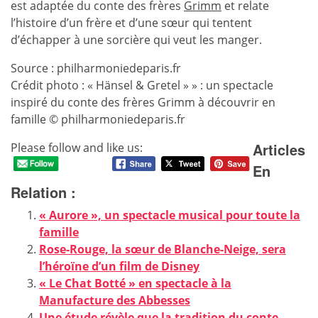
est adaptée du conte des frères
Grimm
et relate
l’histoire d’un frère et d’une sœur qui tentent
d’échapper à une sorcière qui veut les manger.
Source : philharmoniedeparis.fr
Crédit photo : « Hänsel & Gretel » » : un spectacle
inspiré du conte des frères Grimm à découvrir en
famille © philharmoniedeparis.fr
Articles
Please follow and like us:
En
Relation :
« Aurore », un spectacle musical pour toute la
famille
Rose-Rouge, la sœur de Blanche-Neige, sera
l’héroïne d’un film de Disney
« Le Chat Botté » en spectacle à la
Manufacture des Abbesses
Une étude révèle que la tradition du conte