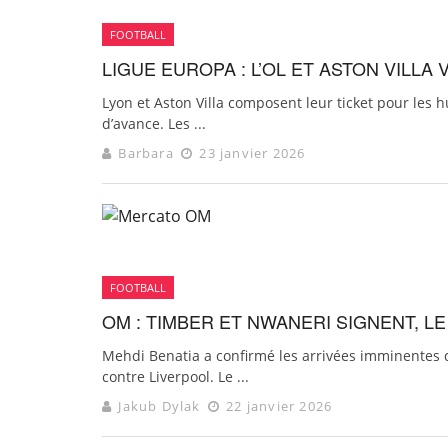
FOOTBALL
LIGUE EUROPA : L’OL ET ASTON VILLA 
Lyon et Aston Villa composent leur ticket pour les 
d’avance. Les ...
Barbara
23 janvier 2026
FOOTBALL
OM : TIMBER ET NWANERI SIGNENT, L
Mehdi Benatia a confirmé les arrivées imminentes 
contre Liverpool. Le ...
Jakub Dylak
22 janvier 2026