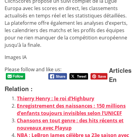
ClicnScores propose un suivi complet de la Ligue
Europa avec les scores en direct, les classements
actualisés en temps réel et les statistiques détaillées.
La plateforme offre également les analyses d’experts,
les calendriers des matchs et les profils des équipes
pour ne rien manquer de la compétition européenne
jusqu’à la finale.
Images IA
Articles
Please follow and like us:
En
Relation :
Thierry Henry : le roi d’Highbury
Enregistrement des naissances : 150 millions
d’enfants toujours invisibles selon l’UNICEF
Chansons en tout genre : des hits récents et
nouveaux avec Playup
NBA : LeBron James célèbre sa 23e saison avec