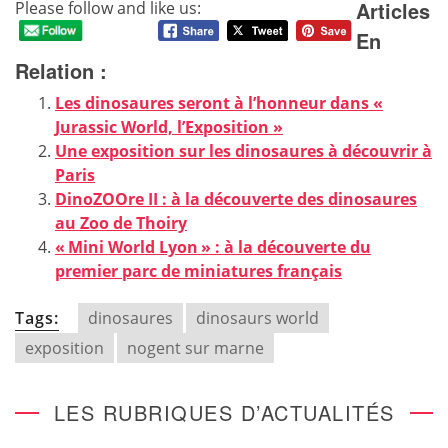
Articles
Please follow and like us:
En
Relation :
Les dinosaures seront à l’honneur dans «
Jurassic World, l’Exposition »
Une exposition sur les dinosaures à découvrir à
Paris
DinoZOOre II : à la découverte des dinosaures
au Zoo de Thoiry
« Mini World Lyon » : à la découverte du
premier parc de miniatures français
Tags:
dinosaures
dinosaurs world
exposition
nogent sur marne
LES RUBRIQUES D’ACTUALITÉS