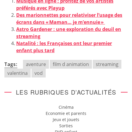
Musique en ligne : profitez de vos artistes
préférés avec Playup
Des marionnettes pour relativiser l’usage des
écrans dans « Maman… je m’ennuie »
Astro Gardener : une exploration du deuil en
streaming
Natalité : les Françaises ont leur premier
enfant plus tard
Tags:
aventure
film d animation
streaming
valentina
vod
LES RUBRIQUES D’ACTUALITÉS
Cinéma
Economie et parents
Jeux et jouets
Sorties
DVD enfant