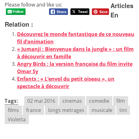
Articles
Please follow and like us:
En
Relation :
Découvrez le monde fantastique de ce nouveau
fil d’animation
« Jumanji : Bienvenue dans la jungle » : un film
à découvrir en famille
Angry Birds : la version française du film invite
Omar Sy
Enfants : « L’envol du petit oiseau », un
spectacle à découvrir
Tags:
02 mai 2016
cinemas
comedie
film
films
france
longs metrages
musicale
tini
Violetta