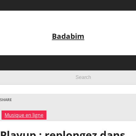
Badabim
SHARE
Musique en ligne
Playup : replongez dans