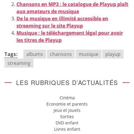
Chansons en MP3 : le catalogue de Playup plaît
aux amateurs de musique
De la musique en illimité accessible en
streaming sur le site Playup
Musique : le téléchargement légal pour avoir
les titres de Playup
Tags:
albums
chansons
musique
playup
streaming
LES RUBRIQUES D’ACTUALITÉS
Cinéma
Economie et parents
Jeux et jouets
Sorties
DVD enfant
Livres enfant