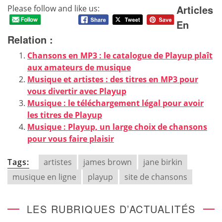
Articles
Please follow and like us:
En
Relation :
Chansons en MP3 : le catalogue de Playup plaît
aux amateurs de musique
Musique et artistes : des titres en MP3 pour
vous divertir avec Playup
Musique : le téléchargement légal pour avoir
les titres de Playup
Musique : Playup, un large choix de chansons
pour vous faire plaisir
Tags:
artistes
james brown
jane birkin
musique en ligne
playup
site de chansons
LES RUBRIQUES D’ACTUALITÉS