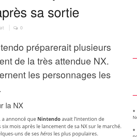
après sa sortie
at
0
ntendo préparerait plusieurs
ent de la très attendue NX.
cernent les personnages les
.
r la NX
N
V, a annoncé que
Nintendo
avait l’intention de
s six mois après le lancement de sa NX sur le marché.
elques-uns de ses
héros
les plus populaires.
po