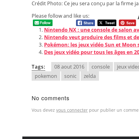
Crédit Photo: Ce jeu sera conçu par la firme
Please follow and like us:
Nintendo NX : une console de salon ave
Nintendo veut produire des films et d
Pokémon: les jeux vidéo Sun et Moon 
Des jeux vidéo pour tous les âges en 20
Tags:
08 aout 2016
console
jeux vide
pokemon
sonic
zelda
No comments
Vous devez
vous connecter
pour publier un commen