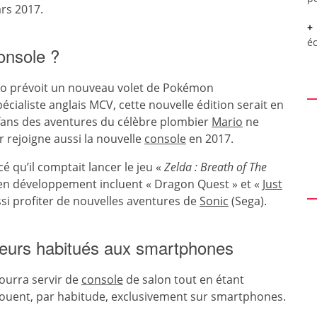
ars 2017.
é
console ?
do prévoit un nouveau volet de Pokémon
spécialiste anglais MCV, cette nouvelle édition serait en
fans des aventures du célèbre plombier
Mario
ne
r rejoigne aussi la nouvelle
console
en 2017.
é qu’il comptait lancer le jeu «
Zelda : Breath of The
s en développement incluent « Dragon Quest » et «
Just
si profiter de nouvelles aventures de
Sonic
(Sega).
ueurs habitués aux smartphones
pourra servir de
console
de salon tout en étant
i jouent, par habitude, exclusivement sur smartphones.