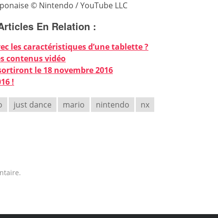
 japonaise © Nintendo / YouTube LLC
Articles En Relation :
c les caractéristiques d’une tablette ?
es contenus vidéo
sortiront le 18 novembre 2016
16 !
o
just dance
mario
nintendo
nx
taire.