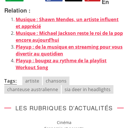
En
Relation :
Musique : Shawn Mendes, un artiste influent
et apprécié
Musique : Michael Jackson reste le roi de la pop
encore aujourd’hui
Playup : de la musique en streaming pour vous
divertir au quotidien
Playup : bougez au rythme de la playlist
Workout Song
Tags:
artiste
chansons
chanteuse australienne
sia deer in headlights
LES RUBRIQUES D’ACTUALITÉS
Cinéma