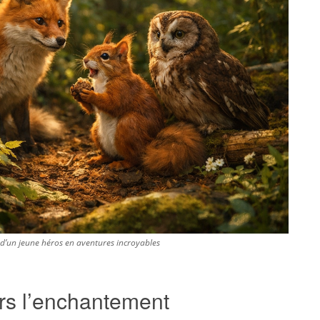
d’un jeune héros en aventures incroyables
ers l’enchantement