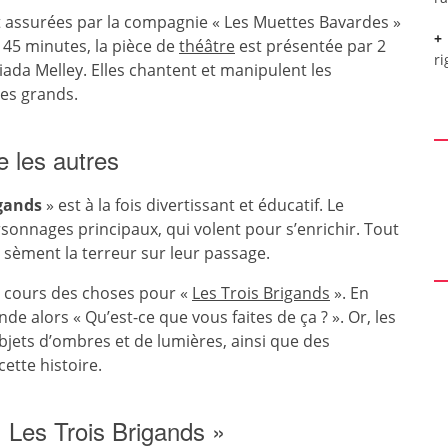
 assurées par la compagnie « Les Muettes Bavardes »
 45 minutes, la pièce de
théâtre
est présentée par 2
ri
iada Melley. Elles chantent et manipulent les
des grands.
 les autres
igands
» est à la fois divertissant et éducatif. Le
sonnages principaux, qui volent pour s’enrichir. Tout
 sèment la terreur sur leur passage.
 cours des choses pour «
Les Trois Brigands
». En
e alors « Qu’est-ce que vous faites de ça ? ». Or, les
bjets d’ombres et de lumières, ainsi que des
ette histoire.
« Les Trois Brigands »