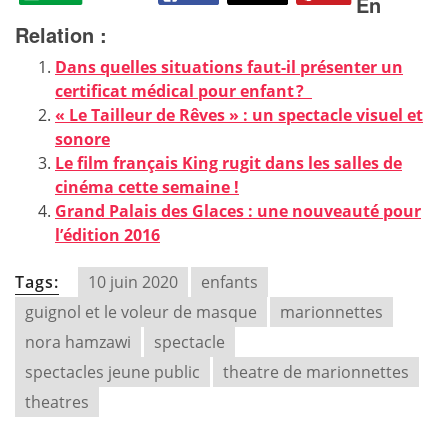
En
Relation :
Dans quelles situations faut-il présenter un
certificat médical pour enfant ?
« Le Tailleur de Rêves » : un spectacle visuel et
sonore
Le film français King rugit dans les salles de
cinéma cette semaine !
Grand Palais des Glaces : une nouveauté pour
l’édition 2016
Tags:
10 juin 2020
enfants
guignol et le voleur de masque
marionnettes
nora hamzawi
spectacle
spectacles jeune public
theatre de marionnettes
theatres