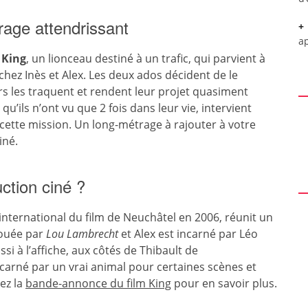
rage attendrissant
a
e
King
, un lionceau destiné à un trafic, qui parvient à
hez Inès et Alex. Les deux ados décident de le
rs les traquent et rendent leur projet quasiment
u’ils n’ont vu que 2 fois dans leur vie, intervient
 cette mission. Un long-métrage à rajouter à votre
iné.
ction ciné ?
 international du film de Neuchâtel en 2006, réunit un
 jouée par
Lou Lambrecht
et Alex est incarné par Léo
i à l’affiche, aux côtés de Thibault de
incarné par un vrai animal pour certaines scènes et
ez la
bande-annonce du film King
pour en savoir plus.