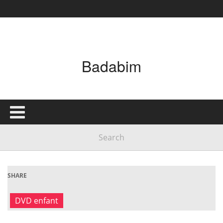
Badabim
SHARE
DVD enfant