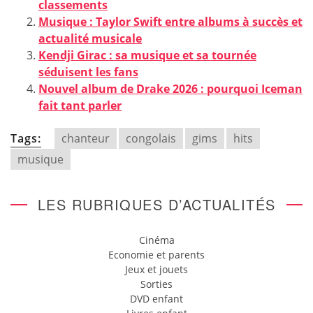
classements
Musique : Taylor Swift entre albums à succès et
actualité musicale
Kendji Girac : sa musique et sa tournée
séduisent les fans
Nouvel album de Drake 2026 : pourquoi Iceman
fait tant parler
Tags:
chanteur
congolais
gims
hits
musique
LES RUBRIQUES D’ACTUALITÉS
Cinéma
Economie et parents
Jeux et jouets
Sorties
DVD enfant